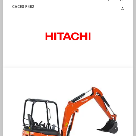
CACES R482
A