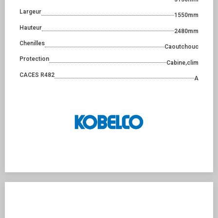
Largeur
1550mm
Hauteur
2480mm
Chenilles
Caoutchouc
Protection
Cabine,clim
CACES R482
A